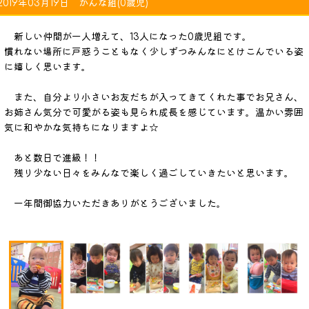
2019年03月19日 かんな組(0歳児)
新しい仲間が一人増えて、13人になった0歳児組です。
慣れない場所に戸惑うこともなく少しずつみんなにとけこんでいる姿
に嬉しく思います。
また、自分より小さいお友だちが入ってきてくれた事でお兄さん、
お姉さん気分で可愛がる姿も見られ成長を感じています。温かい雰囲
気に和やかな気持ちになりますよ☆
あと数日で進級！！
残り少ない日々をみんなで楽しく過ごしていきたいと思います。
一年間御協力いただきありがとうございました。