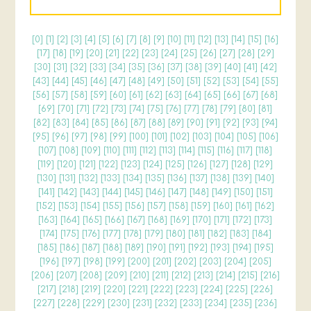
[
0
] [
1
] [
2
] [
3
] [
4
] [
5
] [
6
] [
7
] [
8
] [
9
] [
10
] [
11
] [
12
] [
13
] [
14
] [
15
] [
16
]
[
17
] [
18
] [
19
] [
20
] [
21
] [
22
] [
23
] [
24
] [
25
] [
26
] [
27
] [
28
] [
29
]
[
30
] [
31
] [
32
] [
33
] [
34
] [
35
] [
36
] [
37
] [
38
] [
39
] [
40
] [
41
] [
42
]
[
43
] [
44
] [
45
] [
46
] [
47
] [
48
] [
49
] [
50
] [
51
] [
52
] [
53
] [
54
] [
55
]
[
56
] [
57
] [
58
] [
59
] [
60
] [
61
] [
62
] [
63
] [
64
] [
65
] [
66
] [
67
] [
68
]
[
69
] [
70
] [
71
] [
72
] [
73
] [
74
] [
75
] [
76
] [
77
] [
78
] [
79
] [
80
] [
81
]
[
82
] [
83
] [
84
] [
85
] [
86
] [
87
] [
88
] [
89
] [
90
] [
91
] [
92
] [
93
] [
94
]
[
95
] [
96
] [
97
] [
98
] [
99
] [
100
] [
101
] [
102
] [
103
] [
104
] [
105
] [
106
]
[
107
] [
108
] [
109
] [
110
] [
111
] [
112
] [
113
] [
114
] [
115
] [
116
] [
117
] [
118
]
[
119
] [
120
] [
121
] [
122
] [
123
] [
124
] [
125
] [
126
] [
127
] [
128
] [
129
]
[
130
] [
131
] [
132
] [
133
] [
134
] [
135
] [
136
] [
137
] [
138
] [
139
] [
140
]
[
141
] [
142
] [
143
] [
144
] [
145
] [
146
] [
147
] [
148
] [
149
] [
150
] [
151
]
[
152
] [
153
] [
154
] [
155
] [
156
] [
157
] [
158
] [
159
] [
160
] [
161
] [
162
]
[
163
] [
164
] [
165
] [
166
] [
167
] [
168
] [
169
] [
170
] [
171
] [
172
] [
173
]
[
174
] [
175
] [
176
] [
177
] [
178
] [
179
] [
180
] [
181
] [
182
] [
183
] [
184
]
[
185
] [
186
] [
187
] [
188
] [
189
] [
190
] [
191
] [
192
] [
193
] [
194
] [
195
]
[
196
] [
197
] [
198
] [
199
] [
200
] [
201
] [
202
] [
203
] [
204
] [
205
]
[
206
] [
207
] [
208
] [
209
] [
210
] [
211
] [
212
] [
213
] [
214
] [
215
] [
216
]
[
217
] [
218
] [
219
] [
220
] [
221
] [
222
] [
223
] [
224
] [
225
] [
226
]
[
227
] [
228
] [
229
] [
230
] [
231
] [
232
] [
233
] [
234
] [
235
] [
236
]