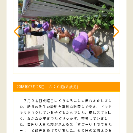
2018年07月25日 さくら組(３歳児)
７月２４日火曜日にとうもろこしの皮むきをしまし
た。給食の先生の説明を真剣な眼差しで聞き、ドキド
キワクワクしている子どもたちでした。皮はとても固
く、なかなか実までたどりつかず、苦労していまし
た。黄色い大きな粒が見えると「すごーい！でてきた
ー！」と歓声をあげていました。その日の全園児のお