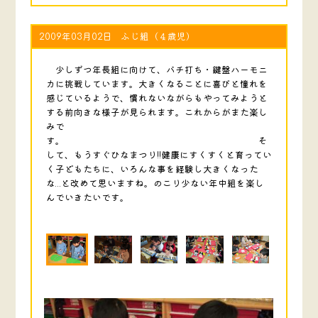
2009年03月02日 ふじ組（４歳児）
少しずつ年長組に向けて、バチ打ち・鍵盤ハーモニ
カに挑戦しています。大きくなることに喜びと憧れを
感じているようで、慣れないながらもやってみようと
する前向きな様子が見られます。これからがまた楽し
みで
す。 そ
して、もうすぐひなまつり!!健康にすくすくと育ってい
く子どもたちに、いろんな事を経験し大きくなった
な…と改めて思いますね。のこり少ない年中組を楽し
んでいきたいです。