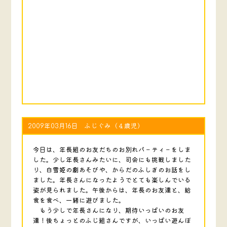
2009年03月16日 ふじぐみ（４歳児）
今日は、年長組のお友だちのお別れパ－ティ－をしま
した。少し年長さんみたいに、司会にも挑戦しました
り、白雪姫の劇あそびや、からだのふしぎのお話をし
ました。年長さんになったようでとても楽しんでいる
姿が見られました。午後からは、年長のお友達と、給
食を食べ、一緒に遊びました。
もう少しで年長さんになり、期待いっぱいのお友
達！後ちょっとのふじ組さんですが、いっぱい遊んぼ