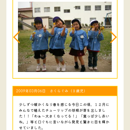
2009年03月06日 さくらぐみ（３歳児）
少しずつ暖かくなり春を感じる今日この頃、１２月に
みんなで植えたチューリップの球根が芽を出しまし
た！！「わぁ～大きくなってる！」「葉っぱ少し赤い
ね。」等と口ぐちに言いながら発見と驚きに目を輝か
せていました。