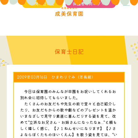
お問い合わせ
保護者専用ログイン
保育士日記
2009年03月16日 ひまわりぐみ（年長組）
今日は保育園のみんなが卒園をお祝いしてくれるお
別れ会に招待してもらいました。
たくさんのお友だちや先生の前で堂々と自己紹介し
たり、お友だちからの歌や劇などのプレゼントを温か
いまなざしで見守り素直に喜んだりする姿を見て、改
めて“立派なお兄さん・お姉さんになったなぁ…”と頼も
しく嬉しく感じ、【♪１ねんせいになります】【♪さ
よならぼくたちのほいくえん】を歌う姿を見ては、“い