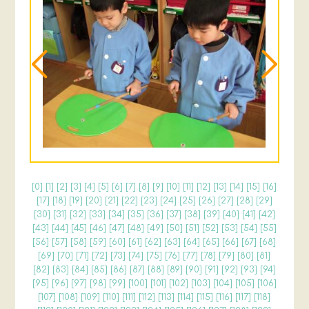
[
0
] [
1
] [
2
] [
3
] [
4
] [
5
] [
6
] [
7
] [
8
] [
9
] [
10
] [
11
] [
12
] [
13
] [
14
] [
15
] [
16
]
[
17
] [
18
] [
19
] [
20
] [
21
] [
22
] [
23
] [
24
] [
25
] [
26
] [
27
] [
28
] [
29
]
[
30
] [
31
] [
32
] [
33
] [
34
] [
35
] [
36
] [
37
] [
38
] [
39
] [
40
] [
41
] [
42
]
[
43
] [
44
] [
45
] [
46
] [
47
] [
48
] [
49
] [
50
] [
51
] [
52
] [
53
] [
54
] [
55
]
[
56
] [
57
] [
58
] [
59
] [
60
] [
61
] [
62
] [
63
] [
64
] [
65
] [
66
] [
67
] [
68
]
[
69
] [
70
] [
71
] [
72
] [
73
] [
74
] [
75
] [
76
] [
77
] [
78
] [
79
] [
80
] [
81
]
[
82
] [
83
] [
84
] [
85
] [
86
] [
87
] [
88
] [
89
] [
90
] [
91
] [
92
] [
93
] [
94
]
[
95
] [
96
] [
97
] [
98
] [
99
] [
100
] [
101
] [
102
] [
103
] [
104
] [
105
] [
106
]
[
107
] [
108
] [
109
] [
110
] [
111
] [
112
] [
113
] [
114
] [
115
] [
116
] [
117
] [
118
]