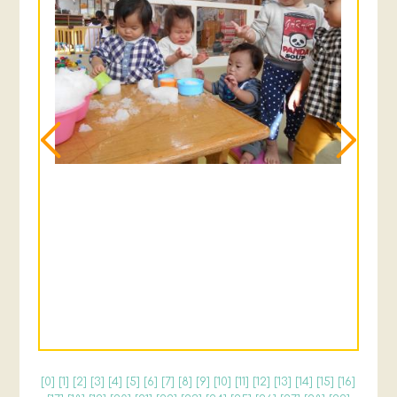
[
0
] [
1
] [
2
] [
3
] [
4
] [
5
] [
6
] [
7
] [
8
] [
9
] [
10
] [
11
] [
12
] [
13
] [
14
] [
15
] [
16
]