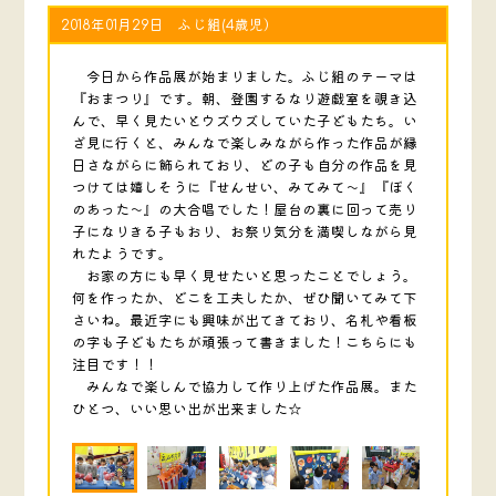
2018年01月29日 ふじ組(4歳児）
今日から作品展が始まりました。ふじ組のテーマは
『おまつり』です。朝、登園するなり遊戯室を覗き込
んで、早く見たいとウズウズしていた子どもたち。い
ざ見に行くと、みんなで楽しみながら作った作品が縁
日さながらに飾られており、どの子も自分の作品を見
つけては嬉しそうに『せんせい、みてみて～』『ぼく
のあった～』の大合唱でした！屋台の裏に回って売り
子になりきる子もおり、お祭り気分を満喫しながら見
れたようです。
お家の方にも早く見せたいと思ったことでしょう。
何を作ったか、どこを工夫したか、ぜひ聞いてみて下
さいね。最近字にも興味が出てきており、名札や看板
の字も子どもたちが頑張って書きました！こちらにも
注目です！！
みんなで楽しんで協力して作り上げた作品展。また
ひとつ、いい思い出が出来ました☆