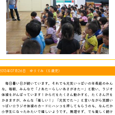
2013年07月26日 ゆりぐみ（５歳児）
毎日暑い日が続いています。それでも元気いっぱいの年長組のみん
な。毎朝、みんなで「♪あたーらしいあさがきたー」と歌い、ラジオ
体操をがんばっています！からだをたくさん動かすと、たくさん汗を
かきますが、みんな「楽しい！」「元気でた～」と言いながら笑顔い
っぱい☆ラジオ体操のカードにハンコを押してもらうのも、なんだか
小学生になったみたいで嬉しいようです。無理せず、でも楽しく続け