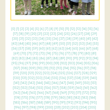
[
0
] [
1
] [
2
] [
3
] [
4
] [
5
] [
6
] [
7
] [
8
] [
9
] [
10
] [
11
] [
12
] [
13
] [
14
] [
15
] [
16
]
[
17
] [
18
] [
19
] [
20
] [
21
] [
22
] [
23
] [
24
] [
25
] [
26
] [
27
] [
28
] [
29
]
[
30
] [
31
] [
32
] [
33
] [
34
] [
35
] [
36
] [
37
] [
38
] [
39
] [
40
] [
41
] [
42
]
[
43
] [
44
] [
45
] [
46
] [
47
] [
48
] [
49
] [
50
] [
51
] [
52
] [
53
] [
54
] [
55
]
[
56
] [
57
] [
58
] [
59
] [
60
] [
61
] [
62
] [
63
] [
64
] [
65
] [
66
] [
67
] [
68
]
[
69
] [
70
] [
71
] [
72
] [
73
] [
74
] [
75
] [
76
] [
77
] [
78
] [
79
] [
80
] [
81
]
[
82
] [
83
] [
84
] [
85
] [
86
] [
87
] [
88
] [
89
] [
90
] [
91
] [
92
] [
93
] [
94
]
[
95
] [
96
] [
97
] [
98
] [
99
] [
100
] [
101
] [
102
] [
103
] [
104
] [
105
] [
106
]
[
107
] [
108
] [
109
] [
110
] [
111
] [
112
] [
113
] [
114
] [
115
] [
116
] [
117
] [
118
]
[
119
] [
120
] [
121
] [
122
] [
123
] [
124
] [
125
] [
126
] [
127
] [
128
] [
129
]
[
130
] [
131
] [
132
] [
133
] [
134
] [
135
] [
136
] [
137
] [
138
] [
139
] [
140
]
[
141
] [
142
] [
143
] [
144
] [
145
] [
146
] [
147
] [
148
] [
149
] [
150
] [
151
]
[
152
] [
153
] [
154
] [
155
] [
156
] [
157
] [
158
] [
159
] [
160
] [
161
] [
162
]
[
163
] [
164
] [
165
] [
166
] [
167
] [
168
] [
169
] [
170
] [
171
] [
172
] [
173
]
[
174
] [
175
] [
176
] [
177
] [
178
] [
179
] [
180
] [
181
] [
182
] [
183
] [
184
]
[
185
] [
186
] [
187
] [
188
] [
189
] [
190
] [
191
] [
192
] [
193
] [
194
] [
195
]
[
196
] [
197
] [
198
] [
199
] [
200
] [
201
] [
202
] [
203
] [
204
] [
205
]