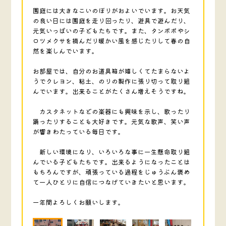
園庭には大きなこいのぼりがおよいでいます。お天気
の良い日には園庭を走り回ったり、遊具で遊んだり、
元気いっぱいの子どもたちです。また、タンポポやシ
ロツメクサを摘んだり暖かい風を感じたりして春の自
然を楽しんでいます。
お部屋では、自分のお道具箱が嬉しくてたまらないよ
うでクレヨン、粘土、のりの製作に張り切って取り組
んでいます。出来ることがたくさん増えそうですね。
カスタネットなどの楽器にも興味を示し、歌ったり
踊ったりすることも大好きです。元気な歌声、笑い声
が響きわたっている毎日です。
新しい環境になり、いろいろな事に一生懸命取り組
んでいる子どもたちです。出来るようになったことは
もちろんですが、頑張っている過程をじゅうぶん褒め
て一人ひとりに自信につなげていきたいと思います。
一年間よろしくお願いします。