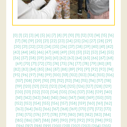
[
0
] [
1
] [
2
] [
3
] [
4
] [
5
] [
6
] [
7
] [
8
] [
9
] [
10
] [
11
] [
12
] [
13
] [
14
] [
15
] [
16
]
[
17
] [
18
] [
19
] [
20
] [
21
] [
22
] [
23
] [
24
] [
25
] [
26
] [
27
] [
28
] [
29
]
[
30
] [
31
] [
32
] [
33
] [
34
] [
35
] [
36
] [
37
] [
38
] [
39
] [
40
] [
41
] [
42
]
[
43
] [
44
] [
45
] [
46
] [
47
] [
48
] [
49
] [
50
] [
51
] [
52
] [
53
] [
54
] [
55
]
[
56
] [
57
] [
58
] [
59
] [
60
] [
61
] [
62
] [
63
] [
64
] [
65
] [
66
] [
67
] [
68
]
[
69
] [
70
] [
71
] [
72
] [
73
] [
74
] [
75
] [
76
] [
77
] [
78
] [
79
] [
80
] [
81
]
[
82
] [
83
] [
84
] [
85
] [
86
] [
87
] [
88
] [
89
] [
90
] [
91
] [
92
] [
93
] [
94
]
[
95
] [
96
] [
97
] [
98
] [
99
] [
100
] [
101
] [
102
] [
103
] [
104
] [
105
] [
106
]
[
107
] [
108
] [
109
] [
110
] [
111
] [
112
] [
113
] [
114
] [
115
] [
116
] [
117
] [
118
]
[
119
] [
120
] [
121
] [
122
] [
123
] [
124
] [
125
] [
126
] [
127
] [
128
] [
129
]
[
130
] [
131
] [
132
] [
133
] [
134
] [
135
] [
136
] [
137
] [
138
] [
139
] [
140
]
[
141
] [
142
] [
143
] [
144
] [
145
] [
146
] [
147
] [
148
] [
149
] [
150
] [
151
]
[
152
] [
153
] [
154
] [
155
] [
156
] [
157
] [
158
] [
159
] [
160
] [
161
] [
162
]
[
163
] [
164
] [
165
] [
166
] [
167
] [
168
] [
169
] [
170
] [
171
] [
172
] [
173
]
[
174
] [
175
] [
176
] [
177
] [
178
] [
179
] [
180
] [
181
] [
182
] [
183
] [
184
]
[
185
] [
186
] [
187
] [
188
] [
189
] [
190
] [
191
] [
192
] [
193
] [
194
] [
195
]
[
196
] [
197
] [
198
] [
199
] [
200
] [
201
] [
202
] [
203
] [
204
] [
205
]