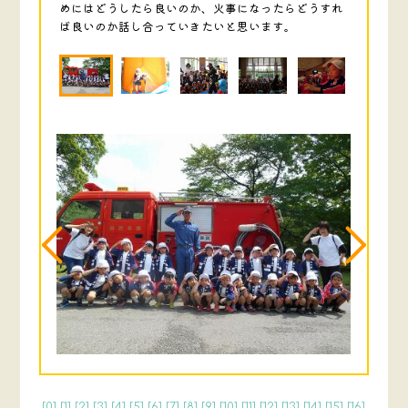
めにはどうしたら良いのか、火事になったらどうすれ
ば良いのか話し合っていきたいと思います。
[
0
] [
1
] [
2
] [
3
] [
4
] [
5
] [
6
] [
7
] [
8
] [
9
] [
10
] [
11
] [
12
] [
13
] [
14
] [
15
] [
16
]